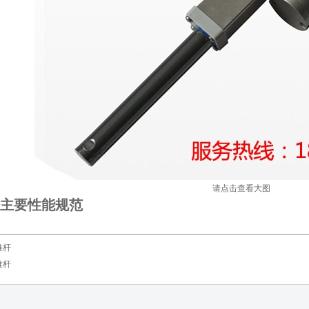
请点击查看大图
主要性能规范
推杆
推杆