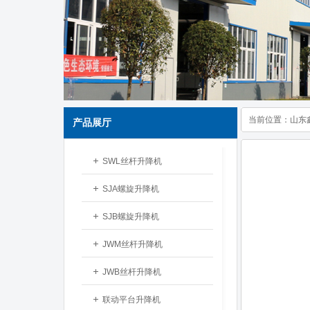
当前位置：
山东
产品展厅
SWL丝杆升降机
SJA螺旋升降机
SJB螺旋升降机
JWM丝杆升降机
JWB丝杆升降机
联动平台升降机