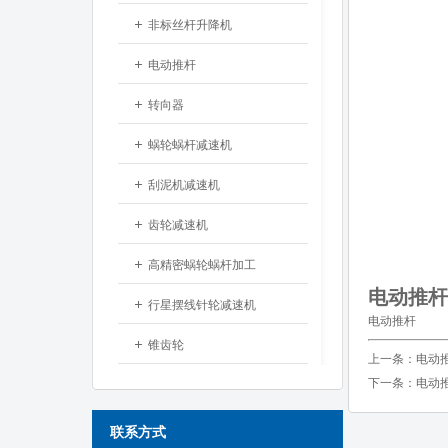
非标丝杆升降机
电动推杆
转向器
蜗轮蜗杆减速机
刮泥机减速机
齿轮减速机
高精密蜗轮蜗杆加工
电动推杆
行星摆线针轮减速机
电动推杆
锥齿轮
上一条：
电动
下一条：
电动
联系方式