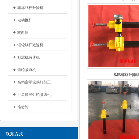
非标丝杆升降机
电动推杆
转向器
蜗轮蜗杆减速机
刮泥机减速机
齿轮减速机
SJB螺旋升降
高精密蜗轮蜗杆加工
行星摆线针轮减速机
锥齿轮
联系方式