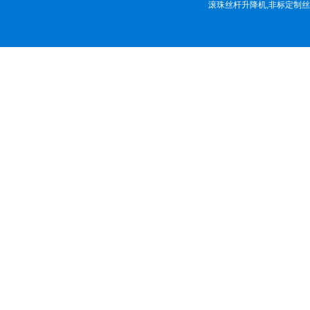
滚珠丝杆升降机
,
非标定制