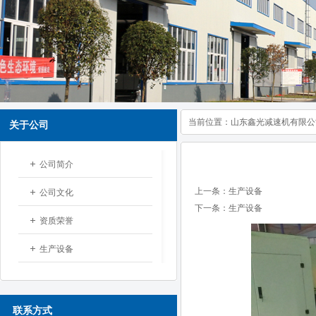
当前位置：
山东鑫光减速机有限公
关于公司
公司简介
上一条：
生产设备
公司文化
下一条：
生产设备
资质荣誉
生产设备
联系方式